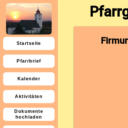
Pfarr
Firmun
Startseite
Pfarrbrief
Kalender
Aktivitäten
Dokumente
hochladen